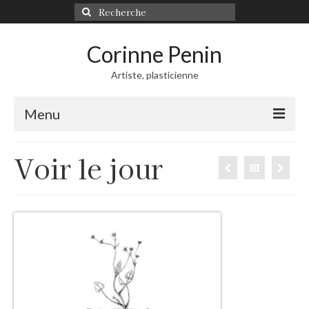
Rechercher
:
Corinne Penin
Artiste, plasticienne
Menu
Expositions
Voir le jour
Bio
Actus
Contact